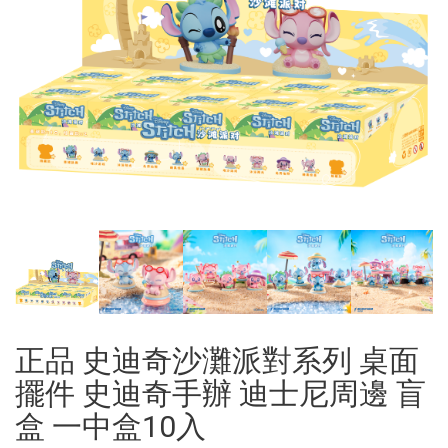
正品 史迪奇沙灘派對系列 桌面
擺件 史迪奇手辦 迪士尼周邊 盲
盒 一中盒10入