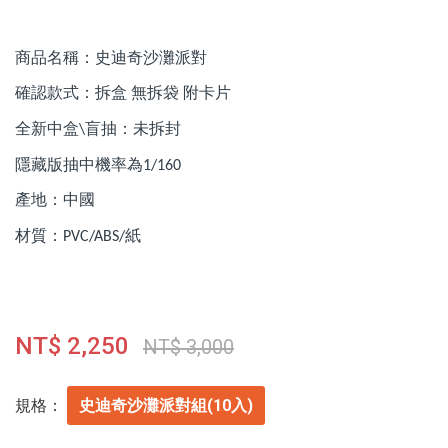
商品名稱：史迪奇沙灘派對
確認款式：拆盒
無拆袋
附卡片
全新中盒
盲抽：未拆封
\
隱藏版抽中機率為
1/160
產地：中國
材質：
紙
PVC/ABS/
NT$ 2,250
NT$ 3,000
規格：
史迪奇沙灘派對組(10入)