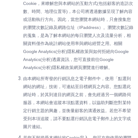
Cookie，來瞭解您與本網站的互動方式(包括顧客的造訪次
數、時間、地理位置等)，本公司將透過數據呈現了解內容
或活動執行方向。因此，當您瀏覽本網站時，只會搜集您
的瀏覽次數記錄及網路位址（IPaddress）。瀏覽次數記錄
的蒐集，是為了解本網站的每日瀏覽人次及流量分析，相
關資料僅作為統計網站使用率與網站經營之用。相關
Google Analytics(分析)隱私權政策與如何拒絕向Google
Analytics(分析)透露資訊，您可直接前往Google
Analytics(分析)隱私權政策網頁瀏覽進行瞭解。
由本網站所寄發的行銷訊息之電子郵件中，使用「點選到
網站的網址」技術，可連結至目標網頁之內容。您點選此
網址時，於其到達目的網頁之前，會先經過另一個網路伺
服器，本網站會追蹤本項點選資料，以協助判斷您對某特
定行銷主題的興趣，並衡量顧客的溝通效益。若您不希望
受到本項追蹤，請不要點選行銷訊息電子郵件上的文字或
圖片連結。
若您不願接受本網站的Cookie寫入，您可在您使用的瀏覽